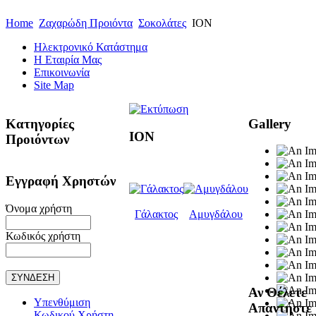
Home
Ζαχαρώδη Προιόντα
Σοκολάτες
ΙΟΝ
Ηλεκτρονικό Κατάστημα
Η Εταιρία Μας
Επικοινωνία
Site Map
Κατηγορίες
Gallery
ΙΟΝ
Προιόντων
Εγγραφή Χρηστών
Όνομα χρήστη
Γάλακτος
Αμυγδάλου
Κωδικός χρήστη
Αν Θέλετε
Υπενθύμιση
Απαντήστε
Κωδικού Χρήστη