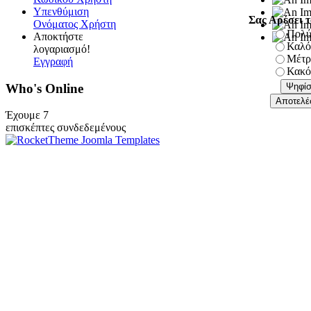
Υπενθύμιση
Σας Αρέσει τ
Ονόματος Χρήστη
Πολύ
Αποκτήστε
Καλό
λογαριασμό!
Μέτρ
Εγγραφή
Κακό
Who's Online
Έχουμε 7
επισκέπτες συνδεδεμένους