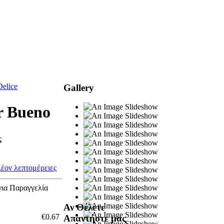
Delice
Gallery
r Bueno
ς
λέον λεπτομέρειες
για Παραγγελία
Αν Θέλετε
€0.67
Απαντήστε μας