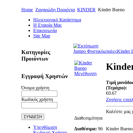
Home
Ζαχαρώδη Προιόντα
KINDER
Kinder Bueno
Ηλεκτρονικό Κατάστημα
Η Εταιρία Μας
Επικοινωνία
Site Map
Jumpo Φυστικόμπαλες
Kinder 
Κατηγορίες
Προιόντων
Kinde
Μεγέθυνση
Εγγραφή Χρηστών
Τιμή μονάδο
Όνομα χρήστη
(Τεμάχιο):
€0.67
Κωδικός χρήστη
Ζητήστε επιπ
Καλέστε μας 
Διαθεσιμότητα
Υπενθύμιση
Διαθέσιμα:
96
Kinder Bueno
Κωδικού Χρήστη