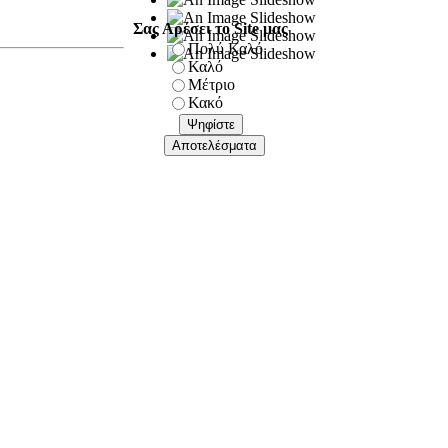
Σας Αρέσει το Site μας
Πολύ Καλό
Καλό
Μέτριο
Κακό