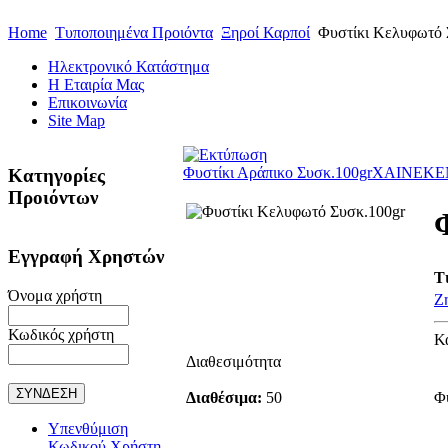
Home
Τυποποιημένα Προιόντα
Ξηροί Καρποί
Φυστίκι Κελυφωτό 
Ηλεκτρονικό Κατάστημα
Η Εταιρία Μας
Επικοινωνία
Site Map
Φυστίκι Αράπικο Συσκ.100gr
ΧΑΙΝΕΚΕΝ
Κατηγορίες
Προιόντων
Εγγραφή Χρηστών
Τ
Όνομα χρήστη
Ζ
Κωδικός χρήστη
Κ
Διαθεσιμότητα
Διαθέσιμα:
50
Φ
Υπενθύμιση
Κωδικού Χρήστη