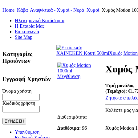
Home
Κάβα
Αναψ/κτικά - Χυμοί - Νερά
Χυμοί
Χυμός Motion 10
Ηλεκτρονικό Κατάστημα
Η Εταιρία Μας
Επικοινωνία
Site Map
ΧΑΙΝΕΚΕΝ Κουτί 500ml
Χυμός Motion
Κατηγορίες
Προιόντων
Χυμός 
Μεγέθυνση
Εγγραφή Χρηστών
Τιμή μονάδος
Όνομα χρήστη
(Τεμάχιο):
€1.7
Ζητήστε επιπλέο
Κωδικός χρήστη
Καλέστε μας γι
Διαθεσιμότητα
Διαθέσιμα:
96
Χυμός Motion 
Υπενθύμιση
Κωδικού Χρήστη