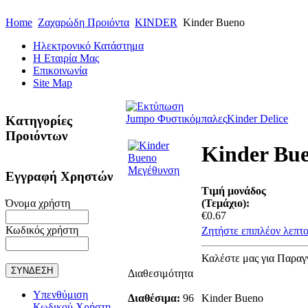
Home
Ζαχαρώδη Προιόντα
KINDER
Kinder Bueno
Ηλεκτρονικό Κατάστημα
Η Εταιρία Μας
Επικοινωνία
Site Map
Jumpo Φυστικόμπαλες
Kinder Delice
Κατηγορίες
Προιόντων
Kinder Bu
Μεγέθυνση
Εγγραφή Χρηστών
Τιμή μονάδος
Όνομα χρήστη
(Τεμάχιο):
€0.67
Κωδικός χρήστη
Ζητήστε επιπλέον λεπτο
Καλέστε μας για Παραγ
Διαθεσιμότητα
Υπενθύμιση
Διαθέσιμα:
96
Kinder Bueno
Κωδικού Χρήστη