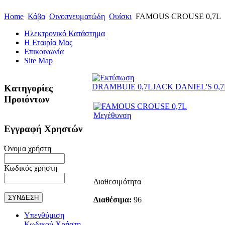
Home
Κάβα
Οινοπνευματώδη
Ουίσκι
FAMOUS CROUSE 0,7L
Ηλεκτρονικό Κατάστημα
Η Εταιρία Μας
Επικοινωνία
Site Map
DRAMBUIE 0,7L
JACK DANIEL'S 0,7
Κατηγορίες
Προιόντων
Μεγέθυνση
Εγγραφή Χρηστών
Όνομα χρήστη
Κωδικός χρήστη
Διαθεσιμότητα
Διαθέσιμα:
96
Υπενθύμιση
Κωδικού Χρήστη